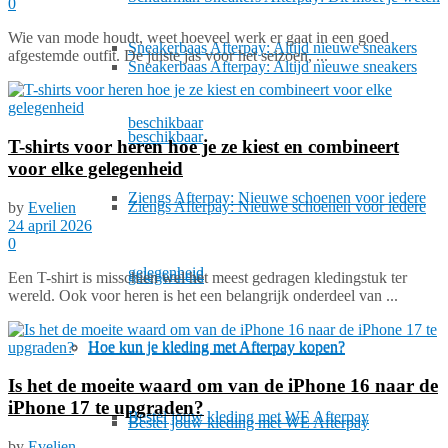
0
Wie van mode houdt, weet hoeveel werk er gaat in een goed
Sneakerbaas Afterpay: Altijd nieuwe sneakers
afgestemde outfit. De juiste jas voor het seizoen, ...
Sneakerbaas Afterpay: Altijd nieuwe sneakers
beschikbaar
beschikbaar
T-shirts voor heren hoe je ze kiest en combineert
voor elke gelegenheid
Ziengs Afterpay: Nieuwe schoenen voor iedere
Ziengs Afterpay: Nieuwe schoenen voor iedere
by
Evelien
24 april 2026
0
gelegenheid
gelegenheid
Een T-shirt is misschien wel het meest gedragen kledingstuk ter
wereld. Ook voor heren is het een belangrijk onderdeel van ...
Hoe kun je kleding met Afterpay kopen?
Hoe kun je kleding met Afterpay kopen?
Is het de moeite waard om van de iPhone 16 naar de
iPhone 17 te upgraden?
Bestel jouw kleding met WE Afterpay
Bestel jouw kleding met WE Afterpay
by
Evelien