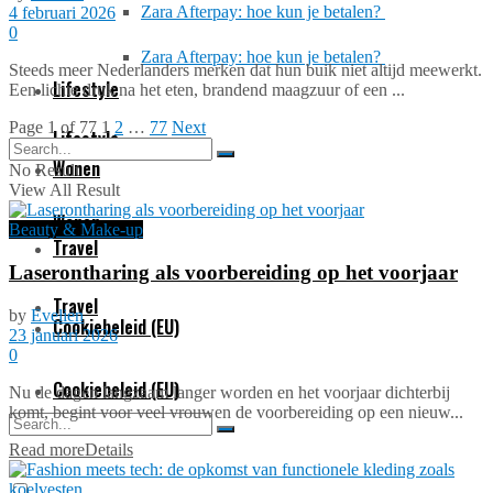
Zara Afterpay: hoe kun je betalen?
4 februari 2026
0
Zara Afterpay: hoe kun je betalen?
Steeds meer Nederlanders merken dat hun buik niet altijd meewerkt.
Lifestyle
Een lichte druk na het eten, brandend maagzuur of een ...
Page 1 of 77
1
2
…
77
Next
Lifestyle
Wonen
No Result
View All Result
Wonen
Beauty & Make-up
Travel
Laserontharing als voorbereiding op het voorjaar
Travel
by
Evelien
Cookiebeleid (EU)
23 januari 2026
0
Cookiebeleid (EU)
Nu de dagen langzaam langer worden en het voorjaar dichterbij
komt, begint voor veel vrouwen de voorbereiding op een nieuw...
Read more
Details