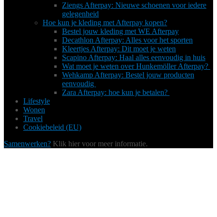
Ziengs Afterpay: Nieuwe schoenen voor iedere
gelegenheid
Hoe kun je kleding met Afterpay kopen?
Bestel jouw kleding met WE Afterpay
Decathlon Afterpay: Alles voor het sporten
Kleertjes Afterpay: Dit moet je weten
Scapino Afterpay: Haal alles eenvoudig in huis
Wat moet je weten over Hunkemöller Afterpay?
Wehkamp Afterpay: Bestel jouw producten
eenvoudig
Zara Afterpay: hoe kun je betalen?
Lifestyle
Wonen
Travel
Cookiebeleid (EU)
Samenwerken?
Klik hier voor meer informatie.