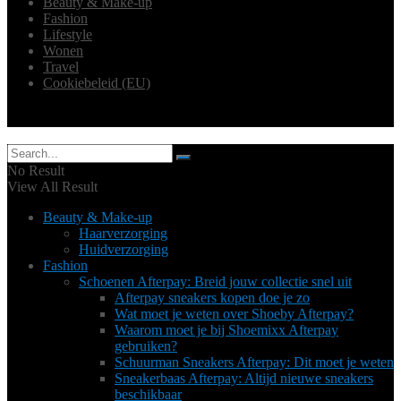
Beauty & Make-up
Fashion
Lifestyle
Wonen
Travel
Cookiebeleid (EU)
Volg ons
No Result
View All Result
Beauty & Make-up
Haarverzorging
Huidverzorging
Fashion
Schoenen Afterpay: Breid jouw collectie snel uit
Afterpay sneakers kopen doe je zo
Wat moet je weten over Shoeby Afterpay?
Waarom moet je bij Shoemixx Afterpay
gebruiken?
Schuurman Sneakers Afterpay: Dit moet je weten
Sneakerbaas Afterpay: Altijd nieuwe sneakers
beschikbaar