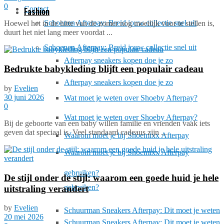
0
Contact
Fashion
Schoenen Afterpay: Breid jouw collectie snel uit
Hoewel het in de hitte van de zomer nog moeilijk voor te stellen is,
duurt het niet lang meer voordat ...
Schoenen Afterpay: Breid jouw collectie snel uit
Afterpay sneakers kopen doe je zo
Bedrukte babykleding blijft een populair cadeau
Afterpay sneakers kopen doe je zo
by
Evelien
30 juni 2026
Wat moet je weten over Shoeby Afterpay?
0
Wat moet je weten over Shoeby Afterpay?
Bij de geboorte van een baby willen familie en vrienden vaak iets
geven dat speciaal is. Veel standaard cadeaus zijn ...
Waarom moet je bij Shoemixx Afterpay
Waarom moet je bij Shoemixx Afterpay
gebruiken?
De stijl onder de stijl: waarom een goede huid je hele
gebruiken?
uitstraling verandert
by
Evelien
Schuurman Sneakers Afterpay: Dit moet je weten
20 mei 2026
Schuurman Sneakers Afterpay: Dit moet je weten