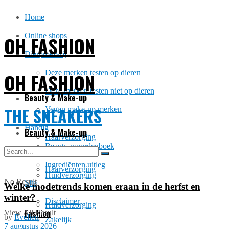
Home
Online shops
OH FASHION
Dierproefvrij
Deze merken testen op dieren
OH FASHION
Deze merken testen niet op dieren
Beauty & Make-up
THE SNEAKERS
Vegan make-up merken
Handig
Beauty & Make-up
Haarverzorging
Beauty woordenboek
Ingrediënten uitleg
Haarverzorging
Huidverzorging
No Result
Site
Welke modetrends komen eraan in de herfst en
winter?
Disclaimer
Huidverzorging
Fashion
View All Result
by
Evelien
Zakelijk
7 augustus 2026