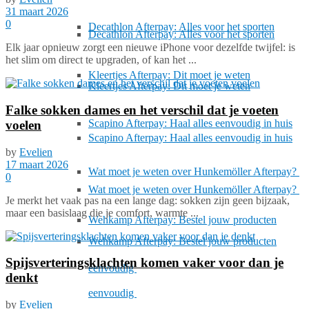
31 maart 2026
0
Decathlon Afterpay: Alles voor het sporten
Decathlon Afterpay: Alles voor het sporten
Elk jaar opnieuw zorgt een nieuwe iPhone voor dezelfde twijfel: is
het slim om direct te upgraden, of kan het ...
Kleertjes Afterpay: Dit moet je weten
Kleertjes Afterpay: Dit moet je weten
Falke sokken dames en het verschil dat je voeten
Scapino Afterpay: Haal alles eenvoudig in huis
voelen
Scapino Afterpay: Haal alles eenvoudig in huis
by
Evelien
17 maart 2026
Wat moet je weten over Hunkemöller Afterpay?
0
Wat moet je weten over Hunkemöller Afterpay?
Je merkt het vaak pas na een lange dag: sokken zijn geen bijzaak,
maar een basislaag die je comfort, warmte ...
Wehkamp Afterpay: Bestel jouw producten
Wehkamp Afterpay: Bestel jouw producten
Spijsverteringsklachten komen vaker voor dan je
eenvoudig
denkt
eenvoudig
by
Evelien