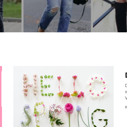
D
m
V
B