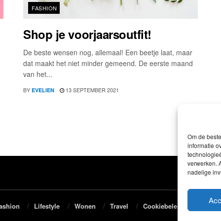
FASHION
Shop je voorjaarsoutfit!
De beste wensen nog, allemaal! Een beetje laat, maar
dat maakt het niet minder gemeend. De eerste maand
van het...
BY
13 SEPTEMBER 2021
EVELIEN
Om de beste 
informatie o
technologieë
verwerken. A
nadelige in
Acc
ashion
Lifestyle
Wonen
Travel
Cookiebeleid (EU)