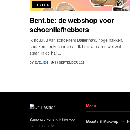
FASHION
Bent.be: de webshop voor
schoenliefhebbers
Ik houuuu van schoenen! Ballerina's, hoge hakken,
sneakers, enkellaarsjes -- ik heb van alles wel wat
staan in de hal....
BY
13 SEPTEMBER 2021
EVELIEN
Menu
Samenwerken?
Klik hier voor
Beauty & Make-up
F
meer informatie.