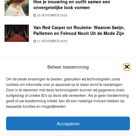
Hoe je trouwring en outfit samen een
onvergetelijke look vormen
25 NOVEMBER 2025
Van Red Carpet tot Roulette: Waarom Satijn,
Pailletten en Felrood Nooit Uit de Mode Zijn
21 NOVEMBER 2025
Beheer toestemming
Om de beste ervaringen te bieden, gebruiken wij technologieën zoals
cookies om informatie over je apparaat op te slaan en/of te raadplegen.
Door in te stemmen met deze technologieën kunnen wij gegevens zoals
surfgedrag of unieke ID's op deze site verwerken. Als je geen toestemming
Samenwerken?
Klik hier voor meer informatie.
geeft of uw toestemming intrekt, kan dit een nadelige invloed hebben op
bepaalde functies en mogelijkheden.
Menu
Beauty & Make-up
Fashion
Lifestyle
Wonen
Travel
Accepteren
Cookiebeleid (EU)