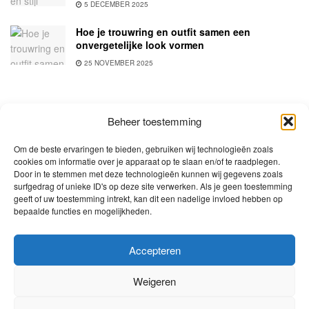
5 DECEMBER 2025
Hoe je trouwring en outfit samen een
onvergetelijke look vormen
25 NOVEMBER 2025
Beheer toestemming
Om de beste ervaringen te bieden, gebruiken wij technologieën zoals
cookies om informatie over je apparaat op te slaan en/of te raadplegen.
Door in te stemmen met deze technologieën kunnen wij gegevens zoals
surfgedrag of unieke ID's op deze site verwerken. Als je geen toestemming
Samenwerken?
Klik hier voor meer informatie.
geeft of uw toestemming intrekt, kan dit een nadelige invloed hebben op
bepaalde functies en mogelijkheden.
Menu
Beauty & Make-up
Fashion
Lifestyle
Wonen
Travel
Accepteren
Cookiebeleid (EU)
Weigeren
Volg ons